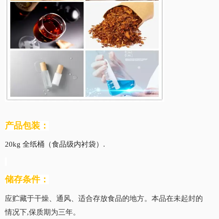
产品包装：
20kg 全纸桶（食品级内衬袋）
.
储存条件：
应贮藏于干燥
、
通风
、
适合存放食品的地方
。
本品在未起封的
情况下,保质期为
三
年。