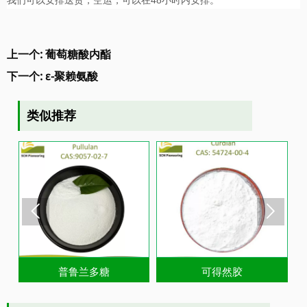
48
我们可以安排送货，空运，可以在
小时内安排。
上一个:
葡萄糖酸内酯
下一个:
ε-聚赖氨酸
类似推荐


普鲁兰多糖
可得然胶