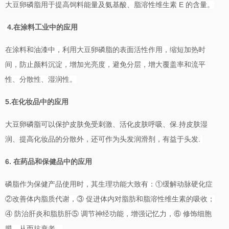
E
大豆卵磷脂用于提高饲料能量及氨基酸、脂溶性维生素
的含量。
4.
在涂料工业中的应用
在涂料和油漆中，利用大豆卵磷脂的表面活性作用，缩短加热时
间，防止颜料沉淀，增加光亮度，避免分层，增大覆盖率和流平
性、分散性、湿润性。
5.
在化妆品中的应用
.
大豆卵磷脂可以保护皮肤免受刺激、活化皮肤呼吸、保
持皮肤湿
.
润、提高化妆品的分散外，还可作为头发润滑剂，有益于头发
6.
在药品和保健品中的应用
磷脂作为保健产品使用时，其生理功能大致有：
①缓解动脉硬化症
②改善体内脂质代谢，③ 促进体内对脂肪和脂溶性维生素的吸收；
④ 防治肝炎和脂肪肝⑤ 调节神经功能，增强记忆力，⑥ 修饰细胞
膜，从而抗衰老。