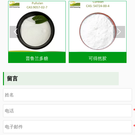


普鲁兰多糖
可得然胶
留言