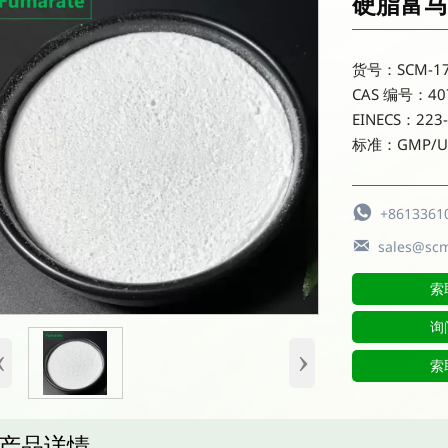
硬脂富马
货号：SCM-17
CAS 编号：407
EINECS：223-
标准：GMP/U

+8613361

sales@sc
索
询
‹
›
索
产品详情