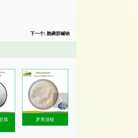
下一个:
胞磷胆碱钠

甘肽
罗库溴铵
胞磷胆碱钠