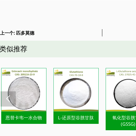
上一个:
匹多莫德
类似推荐

恩替卡韦一水合物
L-还原型谷胱甘肽
氧化型谷胱
(GSSG)