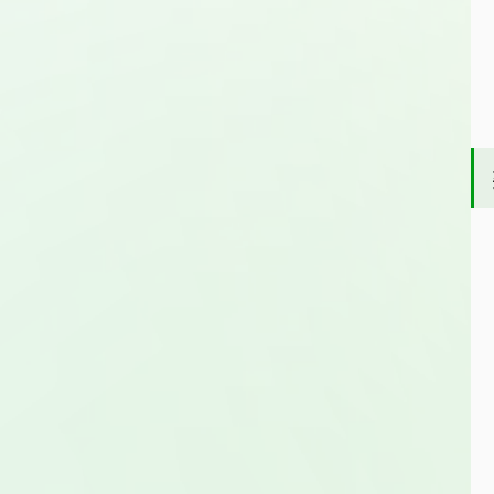
磷胆碱钠
硬脂富马酸钠
匹多莫德