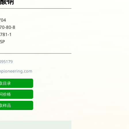
酸钠
04
0-80-8
781-1
SP
095179
mpioneering.com
取目录
问价格
取样品