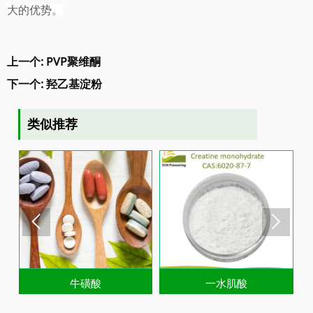
大的优势。
上一个:
PVP聚维酮
下一个:
羟乙基淀粉
类似推荐


牛磺酸
一水肌酸