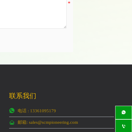
联系我们

电话 : 13361095179


邮箱: sales@scmpioneering.com
