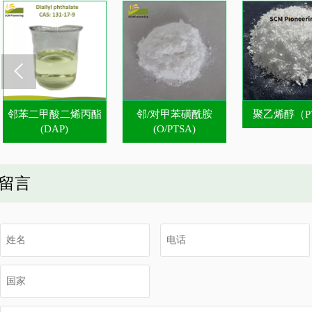

邻苯二甲酸二烯丙酯
邻/对甲苯磺酰胺
聚乙烯醇（P
(DAP)
(O/PTSA)
留言