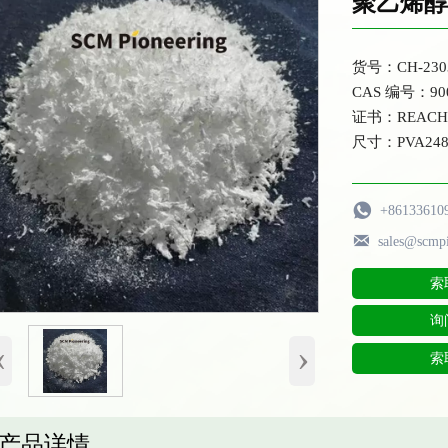
聚乙烯醇
货号：CH-230
CAS 编号：900
证书：REACH
尺寸：PVA2488

+86133610

sales@scmp
索
询
‹
›
索
产品详情